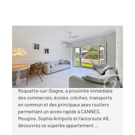
LA ROQUETTE SUR SIAGNE 06
2
45,75 m
, 2 pièces
Ref : 197
Appartement F2 à vendre
288 000 €
2 PIECES, PROCHE CANNES, GARAGE A La
Roquette-sur-Siagne, à proximité immédiate
des commerces, écoles, crèches, transports
en commun et des principaux axes routiers
permettant un accès rapide à CANNES,
Mougins, Sophia Antipolis et l'autoroute A8,
découvrez ce superbe appartement ...