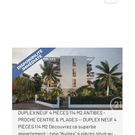
ANTIBES 06
2
114,36 m
, 4 pièces
Ref : 177
Appartement F4 à vendre
749 000 €
ANTIBES - PROCHE CENTRE & PLAGES --
DUPLEX NEUF 4 PIÈCES 114 M2 ANTIBES -
PROCHE CENTRE & PLAGES -- DUPLEX NEUF 4
PIÈCES 114 M2 Découvrez ce superbe
appartement - type "duplex" 4 pièces situé au