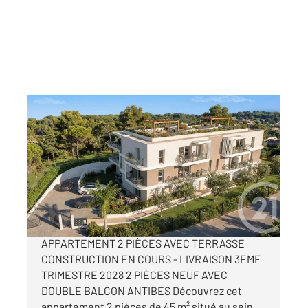
ANTIBES 06
2
44,98 m
, 2 pièces
Ref : 176
Appartement F2 à vendre
280 000 €
PROGRAMME NEUF À ANTIBES -
APPARTEMENT 2 PIÈCES AVEC TERRASSE
CONSTRUCTION EN COURS - LIVRAISON 3EME
TRIMESTRE 2028 2 PIÈCES NEUF AVEC
DOUBLE BALCON ANTIBES Découvrez cet
appartement 2 pièces de 45 m² situé au sein