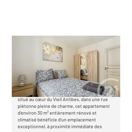
ANTIBES 06
2
30,61 m
, 2 pièces
Ref : 185
Appartement F2 à vendre
269 500 €
2 PIECES RENOVE -VIEIL ANTIBES Idéalement
situé au cœur du Vieil Antibes, dans une rue
piétonne pleine de charme, cet appartement
d'environ 30 m² entièrement rénové et
climatisé bénéficie d'un emplacement
exceptionnel, à proximité immédiate des