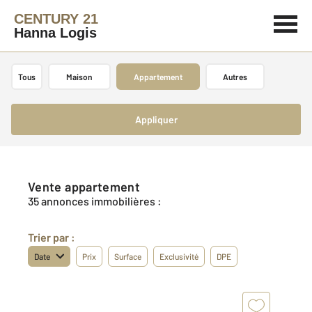
CENTURY 21
Hanna Logis
Tous
Maison
Appartement
Autres
Appliquer
Vente appartement
35 annonces immobilières :
Trier par :
Date
Prix
Surface
Exclusivité
DPE