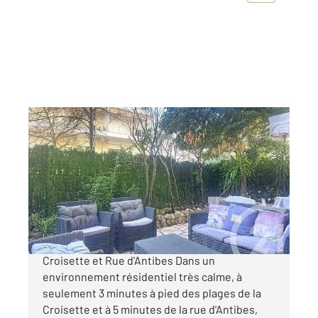
CANNES 06
2
87,02 m
, 3 pièces
Ref : 116
Appartement F3 à vendre
685 000 €
Appartement 87 m² en rez-de-jardin Proche
Croisette et Rue d'Antibes Dans un
environnement résidentiel très calme, à
seulement 3 minutes à pied des plages de la
Croisette et à 5 minutes de la rue d'Antibes,