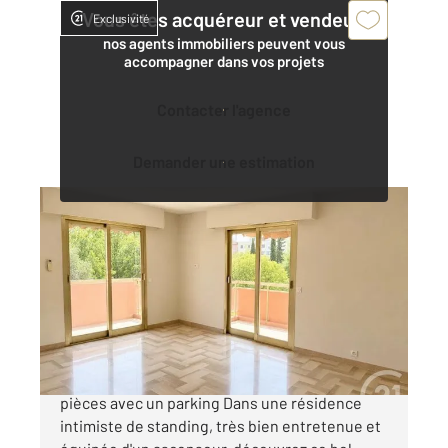
Vous êtes acquéreur et vendeur,
Exclusivité
nos agents immobiliers peuvent vous
accompagner dans vos projets
Contacter l'agence
Demander une estimation
CANNES 06
2
65,70 m
, 3 pièces
Ref : 243
Appartement F3 à vendre
319 000 €
CANNES Quartier des Anglais - Appartement 3
pièces avec un parking Dans une résidence
intimiste de standing, très bien entretenue et