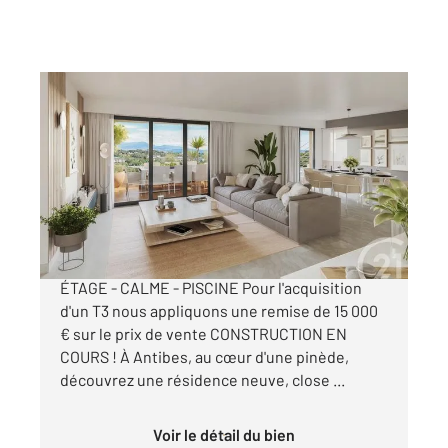
ANTIBES 06
2
63,84 m
, 3 pièces
Ref : 168
Appartement F3 à vendre
445 000 €
APPARTEMENT NEUF ANTIBES - DERNIER
ÉTAGE - CALME - PISCINE Pour l'acquisition
d'un T3 nous appliquons une remise de 15 000
€ sur le prix de vente CONSTRUCTION EN
COURS ! À Antibes, au cœur d'une pinède,
découvrez une résidence neuve, close ...
Voir le détail du bien