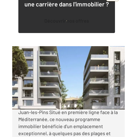
une carrière dans l'immobilier ?
Découvrir nos offres
JUAN LES PINS 06
2
64,09 m
, 3 pièces
Ref : 205
Appartement F3 à vendre
705 000 €
Appartement 3 pièces neuf Front de mer à
Juan-les-Pins Situé en première ligne face à la
Méditerranée, ce nouveau programme
immobilier bénéficie d'un emplacement
exceptionnel, à quelques pas des plages et