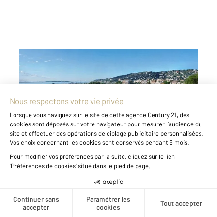
LE GOLFE JUAN 06
2
60,04 m
, 3 pièces
Ref : 144
Appartement F3 à vendre
510 000 €
Proche mer 3 pièces en rez-de-jardin avec
vaste jardin et deux parkings Situé en rez-de-
jardin au sein d'une résidence entièrement
rénovée, à proximité immédiate du front de
mer, cet appartement de 3 pièces offre un
cadre de vie privilégié ...
Créer une alerte