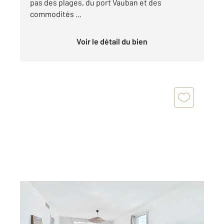
pas des plages, du port Vauban et des
commodités ...
Voir le détail du bien
JUAN LES PINS 06
2
90,52 m
, 4 pièces
Ref : 29