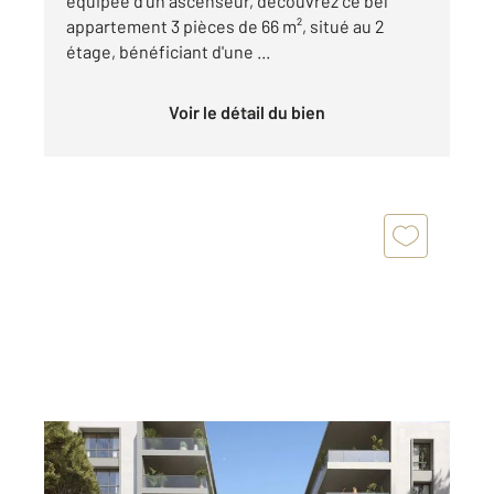
équipée d'un ascenseur, découvrez ce bel
appartement 3 pièces de 66 m², situé au 2
étage, bénéficiant d'une ...
Voir le détail du bien
JUAN LES PINS 06
2
25,08 m
, 1 pièce
Ref : 139