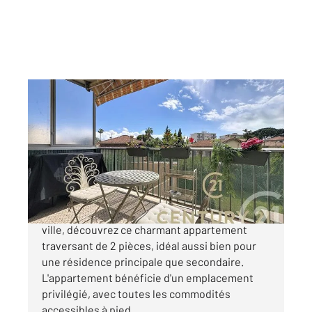
ANTIBES 06
2
60,10 m
, 2 pièces
Ref : 193
Appartement F2 à vendre
315 000 €
À proximité immédiate de la mer et du centre-
ville, découvrez ce charmant appartement
traversant de 2 pièces, idéal aussi bien pour
une résidence principale que secondaire.
L'appartement bénéficie d'un emplacement
privilégié, avec toutes les commodités
accessibles à pied ...