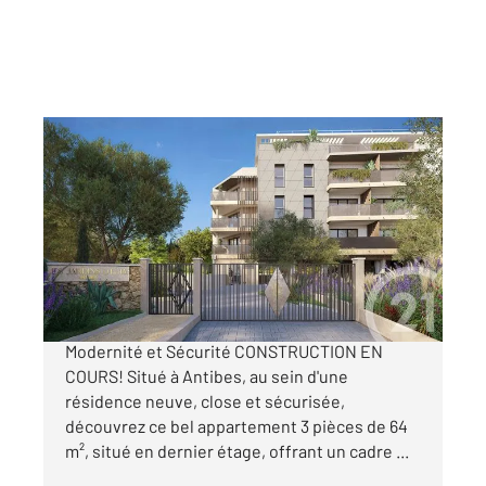
ANTIBES 06
2
63,60 m
, 3 pièces
Ref : 171
Appartement F3 à vendre
463 000 €
Antibes Appartement 3 Pièces Neuf Confort,
Modernité et Sécurité CONSTRUCTION EN
COURS! Situé à Antibes, au sein d'une
résidence neuve, close et sécurisée,
découvrez ce bel appartement 3 pièces de 64
m², situé en dernier étage, offrant un cadre ...