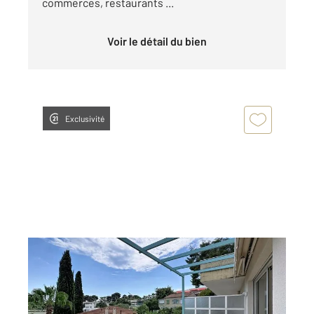
commerces, restaurants ...
Voir le détail du bien
Exclusivité
ANTIBES 06
2
40,59 m
, 2 pièces
Ref : 234
Appartement F2 à vendre