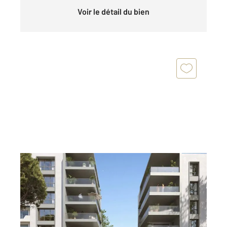
Voir le détail du bien
JUAN LES PINS 06
2
98,98 m
, 3 pièces
Ref : 180
Appartement F3 à vendre
1 980 000 €