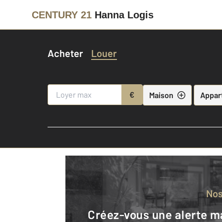
CENTURY 21
Hanna Logis
Acheter
Louer
€
Maison
Appar
No
Créez-vous une alerte mail pour être averti quand une annonce est en ligne et consultez la