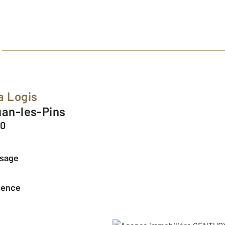
a Logis
Juan-les-Pins
60
ssage
agence