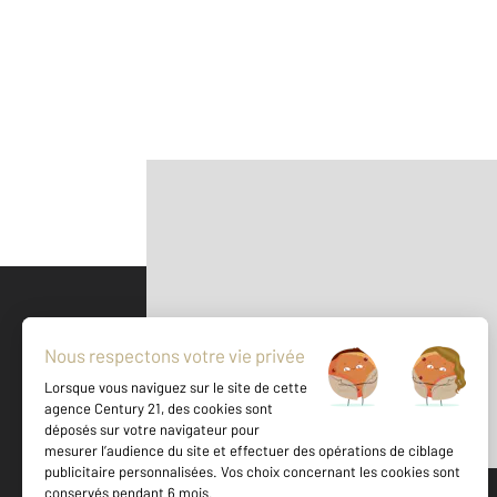
Parlons de vous, parlons biens
500 m
©
Mappy