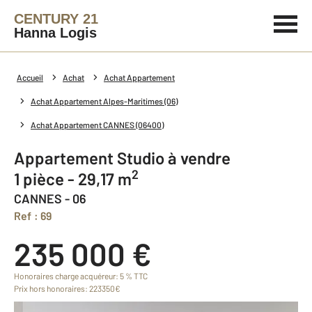
CENTURY 21
Hanna Logis
Accueil
Achat
Achat Appartement
Achat Appartement Alpes-Maritimes (06)
Achat Appartement CANNES (06400)
Appartement Studio à vendre
2
1 pièce - 29,17 m
CANNES - 06
Ref : 69
235 000 €
Honoraires charge acquéreur: 5 % TTC
Prix hors honoraires: 223350€