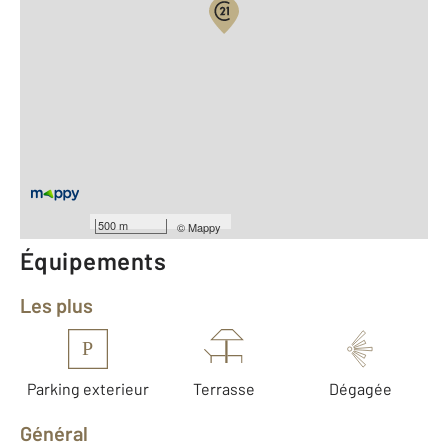
Vue globale
2
Surface totale : 37,7 m
2
Surface habitable : 29,2 m
Type d'appartement : Studio
Étage : Rez-de-chaussée
Nombre de pièces : 1
[Voir le détail]
Année construction : 1930
500 m
©
Mappy
Équipements
Les plus
P
Parking exterieur
Terrasse
Dégagée
Général