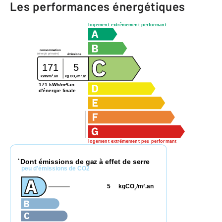
Les performances énergétiques
logement extrêmement performant
consommation
(énergie primaire)
émissions
171
5
2
2
kg CO
/m
.an
kWh/m
.an
2
171 kWh/m²/an
d'énergie finale
logement extrêmement peu performant
Dont émissions de gaz à effet de serre
*
peu d'émissions de CO2
5
kgCO
/m
.an
2
2